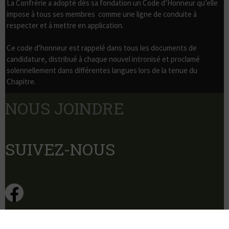
La Confrérie a adopté dès sa fondation un Code d’Honneur qu’elle
impose à tous ses membres comme une ligne de conduite à
respecter et à mettre en application.
Ce code d’honneur est rappelé dans tous les documents de
candidature, distribué à chaque nouvel intronisé et proclamé
solennellement dans différentes langues lors de la tenue du
Chapitre.
NOUS JOINDRE
info@lescompagnonsdesainthubert.com
SUIVEZ-NOUS