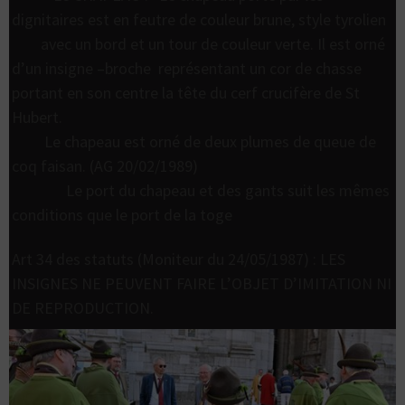
dignitaires est en feutre de couleur brune, style tyrolien
avec un bord et un tour de couleur verte. Il est orné
d’un insigne –broche représentant un cor de chasse
portant en son centre la tête du cerf crucifère de St
Hubert.
Le chapeau est orné de deux plumes de queue de
coq faisan. (AG 20/02/1989)
Le port du chapeau et des gants suit les mêmes
conditions que le port de la toge
Art 34 des statuts (Moniteur du 24/05/1987) : LES
INSIGNES NE PEUVENT FAIRE L’OBJET D’IMITATION NI
DE REPRODUCTION.