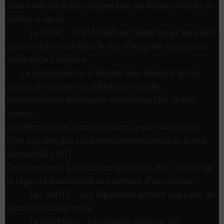
voient remettre des insignes bien particuliers décrits et
définis ci-après :
- La TOGE : Grand habit vert allant jusqu’aux pieds,
sans manche, orné dans le dos d’un grand écusson au
sceau de la Confrérie.
La toge porte sur le devant deux boutons au col.
Le port de la toge est obligatoire lors des
manifestations extérieures statutaires (art 36 des
statuts).
En dehors de ces manifestations, le port de la toge
n’est possible que sur autorisation expresse du Grand
Conseil (AG 1987)
Conformément à la décision de l’AG de 2007, le port de
la toge est subordonné au paiement d’une caution.
- Les GANTS : Les Dignitaires portent une paire de
gants de couleur brune.
- Le CHAPEAU : Le chapeau porté par les