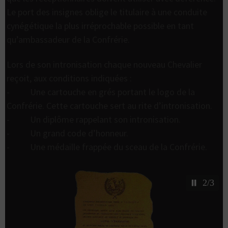
Le port des insignes oblige le titulaire à une conduite
cynégétique la plus irréprochable possible en tant
qu’ambassadeur de la Confrérie.
Lors de son intronisation chaque nouveau Chevalier
reçoit, aux conditions indiquées :
- Une cartouche en grés portant le logo de la
Confrérie. Cette cartouche sert au rite d’intronisation.
- Un diplôme rappelant son intronisation.
- Un grand code d’honneur.
- Une médaille frappée du sceau de la Confrérie.
2/3